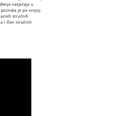
đenje natječaja u
i poznata je po svojoj
raznih stručnih
a i član stručnih