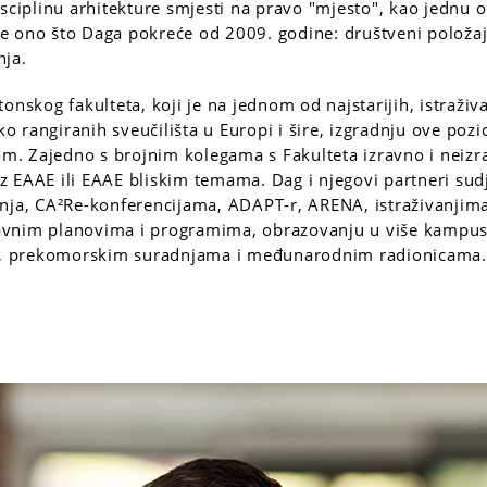
isciplinu arhitekture smjesti na pravo "mjesto", kao jednu 
 je ono što Daga pokreće od 2009. godine: društveni položaj,
nja.
onskog fakulteta, koji je na jednom od najstarijih, istraživ
 rangiranih sveučilišta u Europi i šire, izgradnju ove pozi
. Zajedno s brojnim kolegama s Fakulteta izravno i neizr
 EAAE ili EAAE bliskim temama. Dag i njegovi partneri sudj
anja, CA²Re-konferencijama, ADAPT-r, ARENA, istraživanjim
avnim planovima i programima, obrazovanju u više kampu
 prekomorskim suradnjama i međunarodnim radionicama.