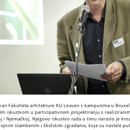
kan Fakulteta arhitekture KU Leuven s kampusima u Bruxell
ikim iskustvom u participativnom projektiranju s realiziran
 i Njemačkoj. Njegovo iskustvo rada u timu naraslo je kro
ojnim stambenim i školskim zgradama, koje su nastale put