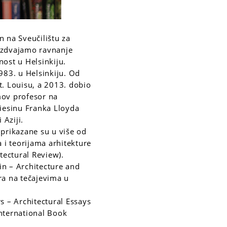
n na Sveučilištu za
izdvajamo ravnanje
nost u Helsinkiju.
983. u Helsinkiju. Od
t. Louisu, a 2013. dobio
mov profesor na
liesinu Franka Lloyda
 Aziji.
, prikazane su u više od
a i teorijama arhitekture
tectural Review).
in – Architecture and
ura na tečajevima u
s – Architectural Essays
International Book