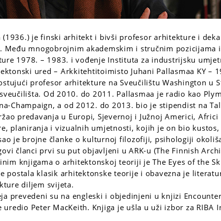
(1936.) je finski arhitekt i bivši profesor arhitekture i deka
ju. Među mnogobrojnim akademskim i stručnim pozicijama 
ure 1978. – 1983. i vođenje Instituta za industrijsku umjet
itektonski ured – Arkkitehtitoimisto Juhani Pallasmaa KY – 1
ostujući profesor arhitekture na Sveučilištu Washington u S
 sveučilišta. Od 2010. do 2011. Pallasmaa je radio kao Ply
bana-Champaign, a od 2012. do 2013. bio je stipendist na Ta
žao predavanja u Europi, Sjevernoj i Južnoj Americi, Africi i
re, planiranja i vizualnih umjetnosti, kojih je on bio kustos
ao je brojne članke o kulturnoj filozofiji, psihologiji okoliš
ovi članci prvi su put objavljeni u ARK-u (The Finnish Archi
im knjigama o arhitektonskoj teoriji je The Eyes of the Sk
je postala klasik arhitektonske teorije i obavezna je literat
ure diljem svijeta.
ja prevedeni su na engleski i objedinjeni u knjizi Encounter
je uredio Peter MacKeith. Knjiga je ušla u uži izbor za RIBA 