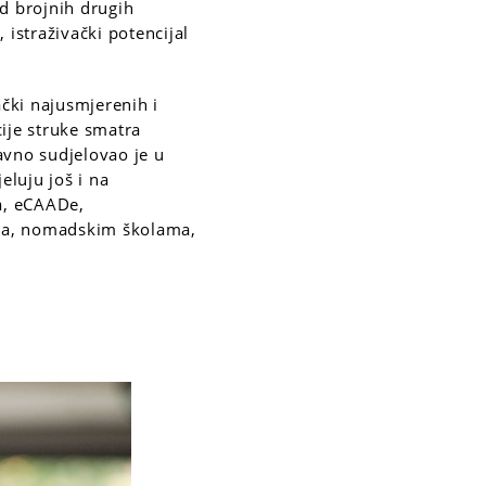
od brojnih drugih
 istraživački potencijal
ački najusmjerenih i
cije struke smatra
avno sudjelovao je u
eluju još i na
a, eCAADe,
sa, nomadskim školama,