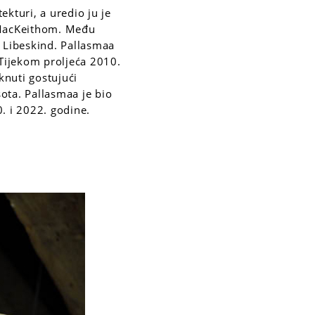
ekturi, a uredio ju je
i MacKeithom. Među
l Libeskind. Pallasmaa
 Tijekom proljeća 2010.
nuti gostujući
ota. Pallasmaa je bio
. i 2022. godine.