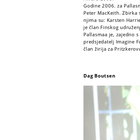
Godine 2006. za Pallasma
Peter MacKeith. Zbirka 
njima su: Karsten Harri
je član Finskog udružen
Pallasmaa je, zajedno 
predsjedatelj Imagine F
član žirija za Pritzker
Dag Boutsen