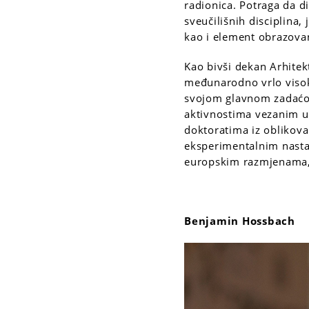
radionica. Potraga da d
sveučilišnih disciplina,
kao i element obrazova
Kao bivši dekan Arhitekt
međunarodno vrlo visoko
svojom glavnom zadaćom
aktivnostima vezanim uz
doktoratima iz oblikov
eksperimentalnim nast
europskim razmjenama,
Benjamin Hossbach