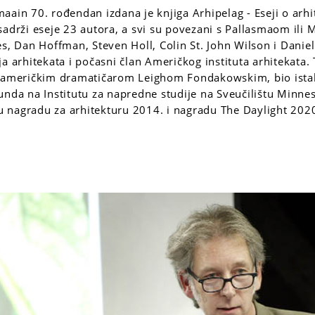
ain 70. rođendan izdana je knjiga Arhipelag - Eseji o arhit
sadrži eseje 23 autora, a svi su povezani s Pallasmaom il
es, Dan Hoffman, Steven Holl, Colin St. John Wilson i Danie
ja arhitekata i počasni član Američkog instituta arhitekata.
s američkim dramatičarom Leighom Fondakowskim, bio istak
unda na Institutu za napredne studije na Sveučilištu Minnes
ovu nagradu za arhitekturu 2014. i nagradu The Daylight 2020