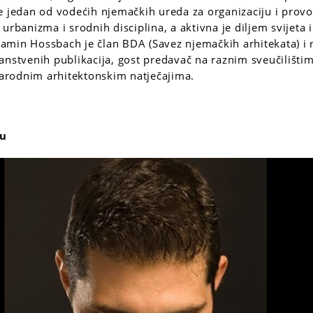
e jedan od vodećih njemačkih ureda za organizaciju i provo
urbanizma i srodnih disciplina, a aktivna je diljem svijeta 
njamin Hossbach je član BDA (Savez njemačkih arhitekata) i 
anstvenih publikacija, gost predavač na raznim sveučilištim
rodnim arhitektonskim natječajima.
ou