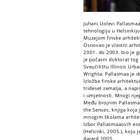
Juhani Uolevi Pallasmaa 
tehnologiju u Helsinki
Muzejom finske arhitekt
Osnovao je vlastiti arh
2001. do 2003. bio je g
je počasni doktorat tog
Sveučilištu Illinois Ur
Wrighta. Pallasmaa je dr
Izložbe finske arhitektu
trideset zemalja, a napis
i umjetnosti. Mnogi njeg
Među brojnim Pallasmain
the Senses, knjiga koja 
mnogim školama arhitekt
Izbor Pallasmaaovih ese
(Helsinki, 2005.), koju 
Award 2005.