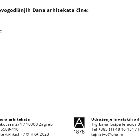
ovogodišnjih Dana arhitekata čine:
c
ora arhitekata
Udruženje hrvatskih ar
ukovara 271 / 10000 Zagreb
Trg bana Josipa Jelacica 
1 5508-410
Tel +385 (1) 48 16 151 / 
tekti-hka.hr
/ © HKA 2023
tajnistvo@uha.hr